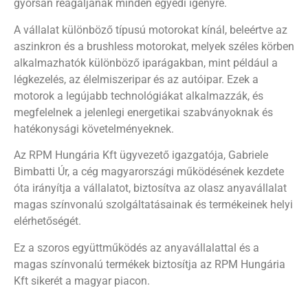
gyorsan reagáljanak minden egyedi igényre.
A vállalat különböző típusú motorokat kínál, beleértve az
aszinkron és a brushless motorokat, melyek széles körben
alkalmazhatók különböző iparágakban, mint például a
légkezelés, az élelmiszeripar és az autóipar. Ezek a
motorok a legújabb technológiákat alkalmazzák, és
megfelelnek a jelenlegi energetikai szabványoknak és
hatékonysági követelményeknek.
Az RPM Hungária Kft ügyvezető igazgatója, Gabriele
Bimbatti Úr, a cég magyarországi működésének kezdete
óta irányítja a vállalatot, biztosítva az olasz anyavállalat
magas színvonalú szolgáltatásainak és termékeinek helyi
elérhetőségét.
Ez a szoros együttműködés az anyavállalattal és a
magas színvonalú termékek biztosítja az RPM Hungária
Kft sikerét a magyar piacon.