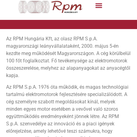
Az RPM Hungária Kft, az olasz RPM S.p.A.
magyarországi leányvállalataként, 2000. május 5-én
kezdte meg működését Magyarországon. A cég körülbelül
100 főt foglalkoztat. Fő tevékenysége az elektromotorok
összeszerelése, melyhez az alapanyagokat az anyacégtől
kapja.
Az RPM S.p.A. 1976 óta működik, és magas technológiai
tartalmú elektromotorok fejlesztésére specializálódott. A
cég személyre szabott megoldásokat kínál, melyek
minden egyes motor esetében a vevővel való szoros
együttműködés eredményeként jönnek létre. Az RPM
S.p.A. szenvedélye az innováció és a piaci igények
előrejelzése, amely lehetővé teszi számukra, hogy